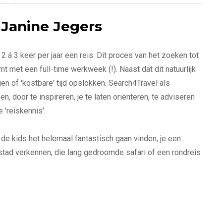
 Janine Jegers
 á 3 keer per jaar een reis. Dit proces van het zoeken tot
 met een full-time werkweek (!). Naast dat dit natuurlijk
en of 'kostbare' tijd opslokken. Search4Travel als
n, door te inspireren, je te laten oriënteren, te adviseren
e 'reiskennis'.
 de kids het helemaal fantastisch gaan vinden, je een
tad verkennen, die lang gedroomde safari of een rondreis
eel naar wens aanbieden en ervoor zorgen dat jij volledig
neringen weer huiswaarts gaat.
by's maar toch van een vakantie genieten die met zorg en
ken maar je tijd niet besteden aan alle administratieve