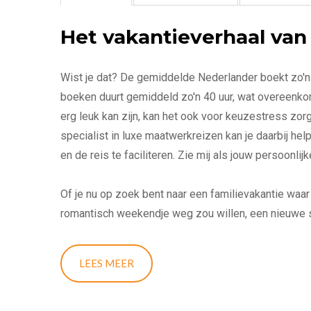
Het vakantieverhaal van
Wist je dat? De gemiddelde Nederlander boekt zo'n 2
boeken duurt gemiddeld zo'n 40 uur, wat overeenkomt
erg leuk kan zijn, kan het ook voor keuzestress zorg
specialist in luxe maatwerkreizen kan je daarbij helpe
en de reis te faciliteren. Zie mij als jouw persoonlijk
Of je nu op zoek bent naar een familievakantie waar
romantisch weekendje weg zou willen, een nieuwe s
buiten Europa wil maken.. ik kan het je allemaal geh
ontzorgd én met een koffer gevuld met mooie herin
LEES MEER
Wil jij je volledig kunnen storten op je werk of hob
aandacht is samengesteld? Wil jij je vakantie uitzoe