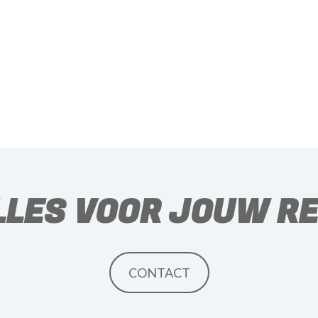
e er gewoon zeker van zijn dat alles bij een betrouwbare
 een berichtje en ga ik graag voor je aan de slag!
LLES VOOR JOUW RE
CONTACT