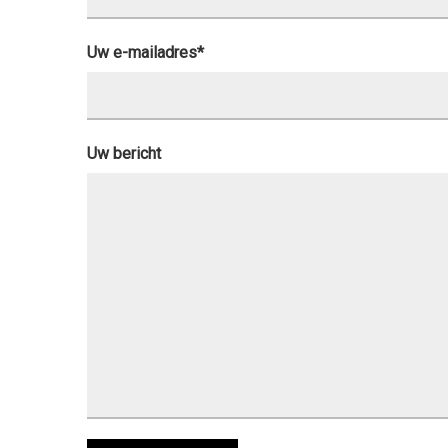
Uw e-mailadres*
Gelieve dit veld leeg te laten.
Uw bericht