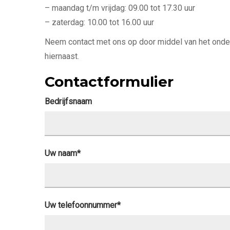
– maandag t/m vrijdag: 09.00 tot 17.30 uur
– zaterdag: 10.00 tot 16.00 uur
Neem contact met ons op door middel van het onde
hiernaast.
Contactformulier
Bedrijfsnaam
Gelieve dit veld leeg te laten.
Gelieve dit veld leeg te laten.
Uw naam*
Uw telefoonnummer*