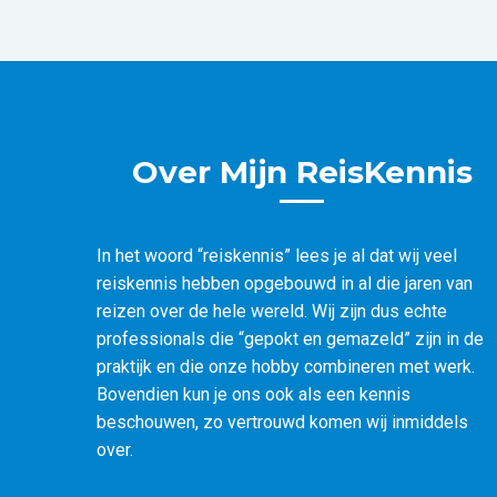
Doordat ik ben aangesloten bij ‘Mijn Reiskennis’ w
reisorganisaties in Nederland, Duitsland en België, 
Reiskennis’ is tevens aangesloten bij ANVR en SGR,
Over Mijn ReisKennis
Géén meerprijs, wel méér service.
100% privacy.
In het woord “reiskennis” lees je al dat wij veel
reiskennis hebben opgebouwd in al die jaren van
reizen over de hele wereld. Wij zijn dus echte
Neem gerust contact met mij op voor een vrijblijvend
professionals die “gepokt en gemazeld” zijn in de
praktijk en die onze hobby combineren met werk.
Bovendien kun je ons ook als een kennis
beschouwen, zo vertrouwd komen wij inmiddels
over.