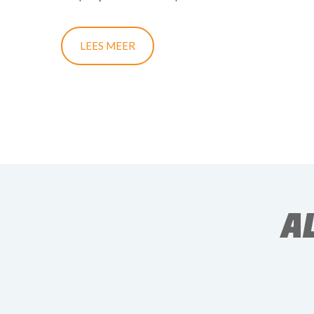
Rondreizen zijn bij mij ook échte maatwerkreizen. Gé
LEES MEER
jouw wensen en probeer dat zo goed mogelijk te vert
Elke reis is voor mij dan ook een uitdaging om te mo
Naast de accommodatie en vliegtickets kan ik ook vo
reisverzekering, transfers, visa en eventuele entree
A
Persoonlijk en onafhankelijk advies dat voldo
aan een bepaalde touroperator en zal altijd ee
Flexibel: afspraken kunnen ook gemaakt worde
en noodgevallen ben ik 24/7 bereikbaar.