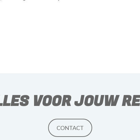
én enkele klant is namelijk hetzelfde. Ik luister goed naar
alen naar een voor jou onvergetelijke reis.
gen doen. Ik streef naar 100% service en kwaliteit.
or jou de autohuur, helikoptervluchten, luchthavenparking,
kaarten regelen.
LLES VOOR JOUW RE
et aan al jouw persoonlijke wensen. Ik ben niet gebonden
n eerlijk en oprecht advies geven.
n buiten kantooruren en in het weekend. Voor calamiteiten
CONTACT