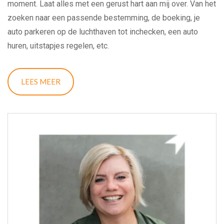
moment. Laat alles met een gerust hart aan mij over. Van het
zoeken naar een passende bestemming, de boeking, je
auto parkeren op de luchthaven tot inchecken, een auto
huren, uitstapjes regelen, etc.
Ik zit al 30 jaar in de reisbranche en ken de weg als geen
LEES MEER
ander. Ik sta 24/7 voor jullie klaar om samen jullie
droomreis te verwezenlijken. Vele bestemmingen heb ik
zelf kunnen bezoeken de afgelopen 30 jaar. Samen met het
grote aanbod van Nederlandse en Duitse reisaanbieders
waar Mijn ReisKennis mee samenwerkt en jouw
reiswensen, boek ik jouw vakantie op maat. Schroom niet
om me in de avonduren te bellen.